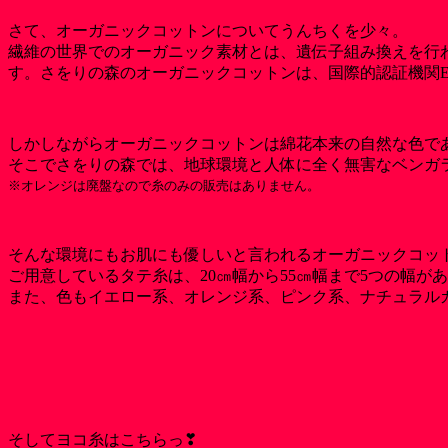
さて、オーガニックコットンについてうんちくを少々。
繊維の世界でのオーガニック素材とは、遺伝子組み換えを行
す。さをりの森のオーガニックコットンは、国際的認証機関E
しかしながらオーガニックコットンは綿花本来の自然な色であ
そこでさをりの森では、地球環境と人体に全く無害なベンガ
※オレンジは廃盤なので糸のみの販売はありません。
そんな環境にもお肌にも優しいと言われるオーガニックコットン
ご用意しているタテ糸は、20㎝幅から55㎝幅まで5つの幅が
また、色もイエロー系、オレンジ系、ピンク系、ナチュラル
そしてヨコ糸はこちらっ❣