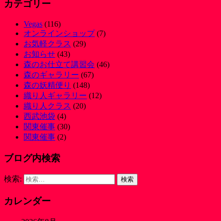
カテゴリー
Vegas
(116)
オンラインショップ
(7)
お気軽クラス
(29)
お知らせ
(43)
森のお仕立て講習会
(46)
森のギャラリー
(67)
森の妖精便り
(148)
織り人ギャラリー
(12)
織り人クラス
(20)
西武池袋
(4)
関東催事
(30)
関東催事
(2)
ブログ内検索
検索:
カレンダー