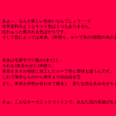
あぁ～、なんと優しい色合いなんでしょう･･･☺
化学染料のようなキツイ色は１つもありません。
ほわぁっと癒される色ばかりです。
そして色によっては単糸、3本撚り、ループ糸の3種類の糸が
単糸は毛番手で17番の1本だけ。
それを3本合わせた3本撚り。
単糸をタオル地状に加工したループ糸と形状も違うんです。
これで薄手なものから厚手まで自由自在👌
また、単糸を何色か合わせて織ると、新たな色も生み出せちゃ
さぁ、こんなオーガニックコットンで、あなた流の糸遊びを