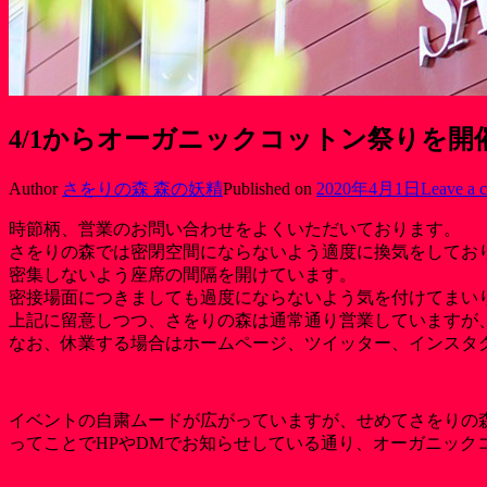
4/1からオーガニックコットン祭りを開
Author
さをりの森 森の妖精
Published on
2020年4月1日
Leave a 
時節柄、営業のお問い合わせをよくいただいております。
さをりの森では密閉空間にならないよう適度に換気をしてお
密集しないよう座席の間隔を開けています。
密接場面につきましても過度にならないよう気を付けてまい
上記に留意しつつ、さをりの森は通常通り営業していますが
なお、休業する場合はホームページ、ツイッター、インスタ
イベントの自粛ムードが広がっていますが、せめてさをりの
ってことでHPやDMでお知らせしている通り、オーガニック