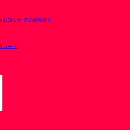
es
お知らせ
,
森の妖精便り
スカート)