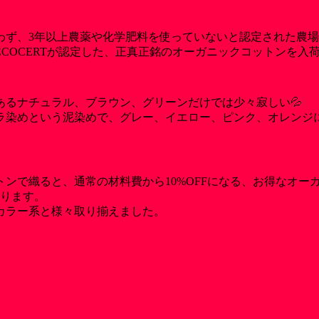
わず、3年以上農薬や化学肥料を使っていないと認定された農
COCERTが認定した、正真正銘のオーガニックコットンを入
るナチュラル、ブラウン、グリーンだけでは少々寂しい💦
ラ染めという泥染めで、グレー、イエロー、ピンク、オレンジ
で織ると、通常の材料費から10%OFFになる、お得なオーガニッ
あります。
カラー系と様々取り揃えました。