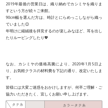
2019年最後の営業日は、織り納めでカシミヤを織りま
r
s
すという方が続々ご来館。
h
90cm幅を選んだ方は、時計とにらめっこしながら織っ
ていました☺
e
年明けに縮絨後を拝見するのが楽しみなほど、耳を出し
d
たりルーピングしたり💖
o
n
なお、カシミヤの価格高騰により、2020年1月5日よ
り、お気軽クラスの材料費を下記の通り、改定いたしま
す。
皆様には大変ご迷惑をおかけしますが、何卒ご理解・ご
協力いただきたく、宜しくお願い申し上げます。