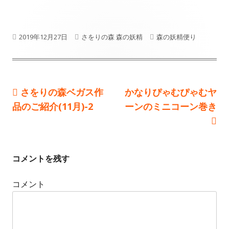
P
2019年12月27日
A
さをりの森 森の妖精
C
森の妖精便り
u
u
a
b
t
t
Previous
さをりの森ベガス作
Next
かなりぴゃむぴゃむヤ
投
l
h
e
品のご紹介(11月)-2
article:
article:
ーンのミニコーン巻き
i
o
g
稿
s
r
o
ナ
h
r
コメントを残す
ビ
e
i
ゲ
コメント
d
e
ー
o
s
n
シ