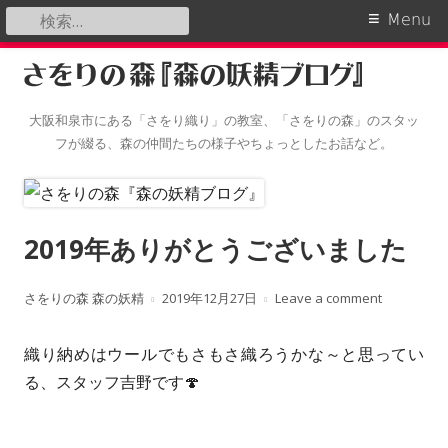
検
Primary
Menu
索:
Menu
Skip
to
content
大阪和泉市にある「さをり織り」の教室、「さをりの森」のスタッ
フが綴る、森の仲間たちの様子やちょっとしたお話など。
2019年ありがとうございました
A
さをりの森 森の妖精
P
2019年12月27日
Leave a comment
u
u
織り納めはウールでもさもさ織ろうかな～と思ってい
t
b
る、スタッフ吉野です🍄
h
l
o
i