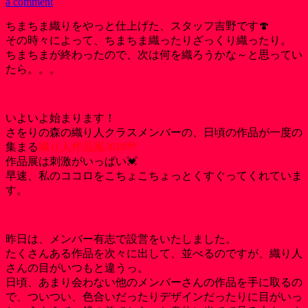
a comment
ちまちま織りをやっと仕上げた、スタッフ吉野です🍄
その時々によって、ちまちま織ったりざっくり織ったり。
ちまちまが終わったので、次は何を織ろうかな～と思ってい
たら。。。
いよいよ始まります！
さをりの森の織り人クラスメンバーの、日頃の作品が一度の
集まる
織り人作品展2018🎊
作品展は刺激がいっぱい💓
早速、私のココロをこちょこちょっとくすぐってくれていま
す。
昨日は、メンバー有志で設営をいたしました。
たくさんある作品を次々に出して、並べるのですが、織り人
さんの目がいつもと違うっ。
日頃、あまり会わない他のメンバーさんの作品を手に取るの
で、ついつい、色合いだったりデザインだったりに目がいっ