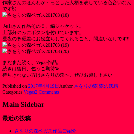
作家さんのほんわか～っとした人柄を表している色合いなん
です🌺
内山さん作品その５、綿ジャケット。
上部分のみにボタンを付けています。
昼夜の寒暖差にお役立ちしてくれること、間違いなしです‼️
まだまだ続く、Vegas作品。
続きは後日、乞うご期待💫
待ちきれない方はさをりの森へ、ぜひお越し下さい。
Published on
2017年4月19日
Author
さをりの森 森の妖精
Categories
Vegas
2 Comments
Main Sidebar
最近の投稿
さをりの森ベガス作品ご紹介