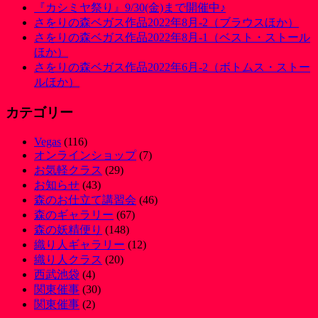
『カシミヤ祭り』9/30(金)まで開催中♪
さをりの森ベガス作品2022年8月-2（ブラウスほか）
さをりの森ベガス作品2022年8月-1（ベスト・ストール
ほか）
さをりの森ベガス作品2022年6月-2（ボトムス・ストー
ルほか）
カテゴリー
Vegas
(116)
オンラインショップ
(7)
お気軽クラス
(29)
お知らせ
(43)
森のお仕立て講習会
(46)
森のギャラリー
(67)
森の妖精便り
(148)
織り人ギャラリー
(12)
織り人クラス
(20)
西武池袋
(4)
関東催事
(30)
関東催事
(2)