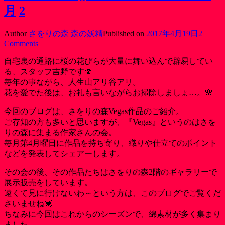
月
2
Author
さをりの森 森の妖精
Published on
2017年4月19日
2
Comments
自宅裏の通路に桜の花びらが大量に舞い込んで辟易してい
る、スタッフ吉野です🍄
毎年の事ながら、人生山アリ谷アリ。
花を愛でた後は、お礼も言いながらお掃除しましょ…。🌸
今回のブログは、さをりの森Vegas作品のご紹介。
ご存知の方も多いと思いますが、『Vegas』というのはさを
りの森に集まる作家さんの会。
毎月第4月曜日に作品を持ち寄り、織りや仕立てのポイント
などを発表してシェアーします。
その会の後、その作品たちはさをりの森2階のギャラリーで
展示販売をしています。
遠くて見に行けないわ～という方は、このブログでご覧くだ
さいませね💓
ちなみに今回はこれからのシーズンで、綿素材が多く集まり
ました。