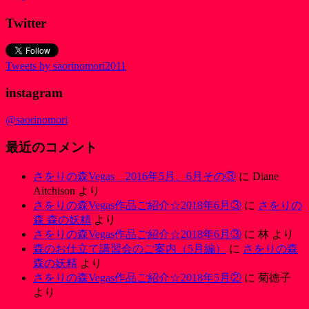
Twitter
Tweets by saorinomori2011
instagram
@saorinomori
最近のコメント
さをりの森Vegas 2016年5月、6月その③
に
Diane
Aitchison
より
さをりの森Vegas作品ご紹介☆2018年6月③
に
さをりの
森 森の妖精
より
さをりの森Vegas作品ご紹介☆2018年6月③
に
林
より
森のお仕立て講習会のご案内（5月編）
に
さをりの森
森の妖精
より
さをりの森Vegas作品ご紹介☆2018年5月②
に
菊徳子
より