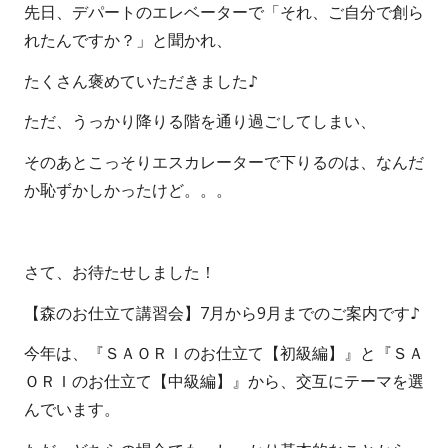
先日、デパートのエレベーターで「それ、ご自分で創ら
o
i
れたんですか？」と聞かれ、
r
s
たくさん褒めていただきました♪
h
ただ、うっかり降りる階を通り過ごしてしまい、
e
そのあとこっそりエスカレーターで下りるのは、なんだ
d
か恥ずかしかったけど。。。
o
n
さて、お待たせしました！
【森のお仕立て講習会】7月から9月までのご案内です♪
今年は、『ＳＡＯＲＩのお仕立て【初級編】』と『ＳＡ
ＯＲＩのお仕立て【中級編】』から、交互にテーマを選
んでいます。