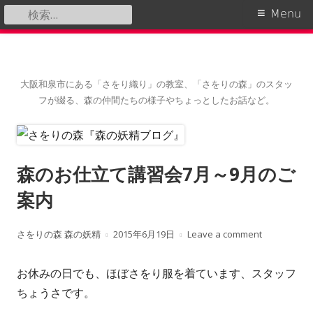
検
Primary
Menu
索:
Menu
Skip
to
content
大阪和泉市にある「さをり織り」の教室、「さをりの森」のスタッ
フが綴る、森の仲間たちの様子やちょっとしたお話など。
森のお仕立て講習会7月～9月のご
案内
A
さをりの森 森の妖精
P
2015年6月19日
Leave a comment
u
u
お休みの日でも、ほぼさをり服を着ています、スタッフ
t
b
ちょうさです。
h
l