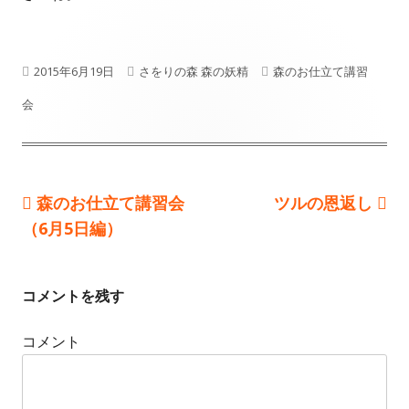
P
2015年6月19日
A
さをりの森 森の妖精
C
森のお仕立て講習
会
u
u
a
b
t
t
l
h
e
Previous
森のお仕立て講習会
Next
ツルの恩返し
投
i
o
g
（6月5日編）
article:
article:
s
r
o
稿
h
r
ナ
コメントを残す
e
i
ビ
d
e
コメント
ゲ
o
s
ー
n