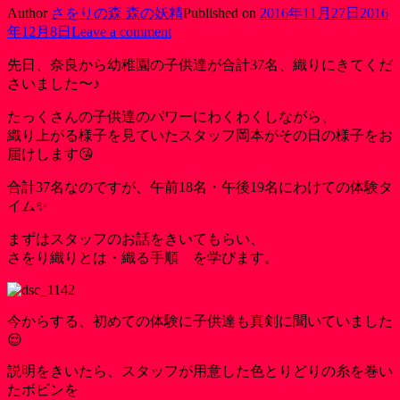
Author
さをりの森 森の妖精
Published on
2016年11月27日
2016
年12月8日
Leave a comment
先日、奈良から幼稚園の子供達が合計37名、織りにきてくだ
さいました〜♪
たっくさんの子供達のパワーにわくわくしながら、
織り上がる様子を見ていたスタッフ岡本がその日の様子をお
届けします😘
合計37名なのですが、午前18名・午後19名にわけての体験タ
イム✨
まずはスタッフのお話をきいてもらい、
さをり織りとは・織る手順 を学びます。
今からする、初めての体験に子供達も真剣に聞いていました
😌
説明をきいたら、スタッフが用意した色とりどりの糸を巻い
たボビンを