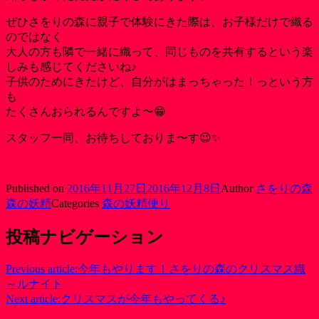
ぜひさをりの森に親子で体験にきた際は、お子様だけで織る
のではなく
大人の方も隣で一緒に織って、同じものを共有するという楽
しみも感じてくださいね♪
子供のためにきたけど、自分がはまっちゃった！っという方
も
たくさんおられるんですよ〜😁
スタッフ一同、お待ちしておりま〜す😉✨
Published on
2016年11月27日
2016年12月8日
Author
さをりの森
森の妖精
Categories
森の妖精便り
投稿ナビゲーション
Previous article:
今年もやります！さをりの森のクリスマス織
～ルナイト
Next article:
クリスマスが今年もやってくる♪